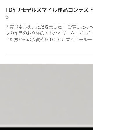
くらし工房
2025年5月10日
TDYリモデルスマイル作品コンテスト
✨
入賞パネルをいただきました！ 受賞したキッチ
ンの作品のお客様のアドバイザーをしていただ
いた方からの受賞式✨ TOTO足立ショールーム
は、全国リモデル提案満足度部門第3位
（2022）に表彰されていてアドバイザーさん
がとっても素晴らしいショールームです❤️...