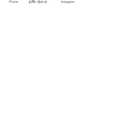
Phone
お問い合わせフォーム
Instagram
臨時休業のお知らせ
コメントを追加…
TDYグリーンリ
ール2025 【
ただきました
住まいのリフォームで暮らしを変える
​
本店
東京都足立区竹の塚1-29-10
中田ビル2階
03-3850-1380
​
越谷営業所
埼玉県越谷市瓦曽根2-11-22
048-973-7192