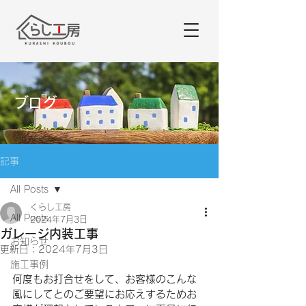
ブログ
記事
All Posts
くらし工房
All Posts
2024年7月3日
ガレージ内装工事
お知らせ
更新日：
2024年7月3日
施工事例
何度もお打合せをして、お客様のこんな
風にしてとのご要望にお応えするためお