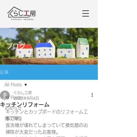
ブログ
記事
All Posts
くらし工房
All Posts
2023年8月4日
キッチンリフォーム
お知らせ
キッチンとカップボードのリフォーム工
施工事例
事です。
食洗機が壊れてしまっていて換気扇のお
掃除が大変だったお客様。