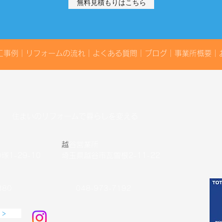
無料見積もりはこちら
20
まし
工事例
｜
リフォームの流れ
｜
よくある質問
｜
ブログ
｜
事業所概要
｜
住まいのリフォームで暮らしを変える
​
越谷営業所
1-29-10
埼玉県越谷市瓦曽根2-11-22
380
048-973-7192
 >