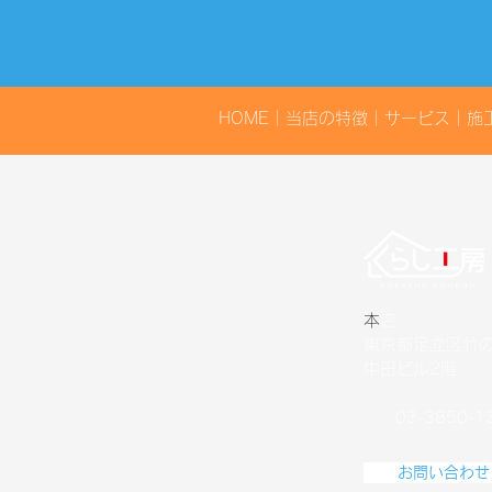
ただきました。
HOME
｜
当店の特徴
｜
サービス
｜
施
​
本店
東京都足立区竹の塚
中田ビル2階
03-3850-1
お問い合わせ