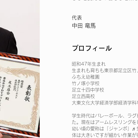
代表
中田
竜馬
​プロフィール
昭和47年生まれ
生まれも育ちも東京都足立区竹
ふちえ幼稚園
竹ノ塚小学校
足立十四中学校
足立西高校
大東文化大学経済学部経済学科
学生時代はバレーボール、ラグ
た。現在はアームレスリングを
幼い頃の愛称は「ジャンボ」♬
体は大きいですが細かい作業が