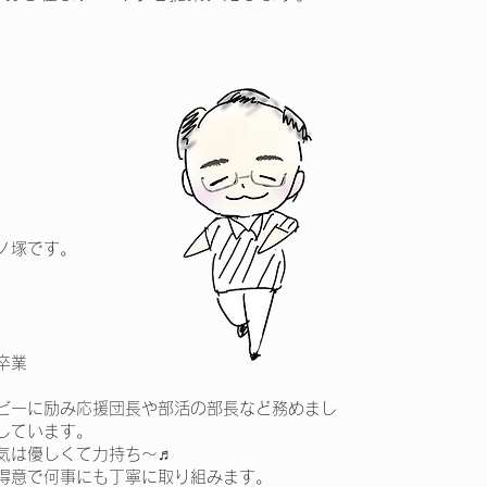
ノ塚です。
卒業
ビーに励み応援団長や部活の部長など務めまし
しています。
気は優しくて力持ち～♬
得意で何事にも丁寧に取り組みます。