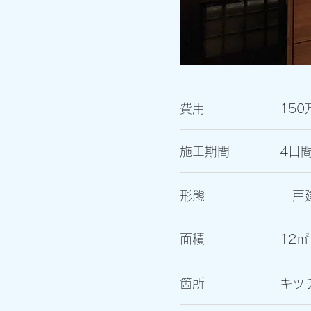
費用
150
施工期間
4日
形態
一戸
面積
12㎡
箇所
​キッ