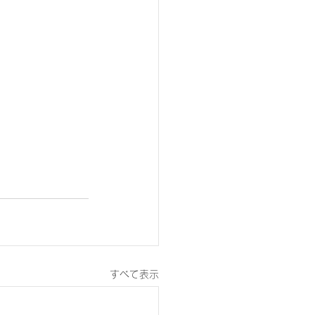
すべて表示