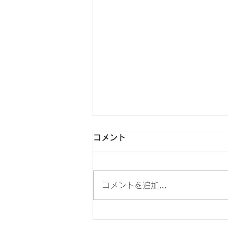
コメント
コメントを追加…
世界大会でチャンピオンをい