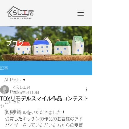
ブログ
記事
All Posts
くらし工房
All Posts
2025年5月10日
TDYリモデルスマイル作品コンテスト
お知らせ
✨
施工事例
入賞パネルをいただきました！
受賞したキッチンの作品のお客様のアド
バイザーをしていただいた方からの受賞