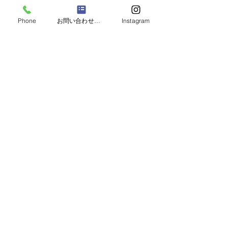
コメント
Phone
お問い合わせフォーム
Instagram
コメントを追加…
大掃除はプロにお任せし
防犯リフォーム
ませんか？
ださい
住まいのリフォームで暮らしを変える
​
本店
東京都足立区竹の塚1-29-10
中田ビル2階
03-3850-1380
​
越谷営業所
埼玉県越谷市瓦曽根2-11-22