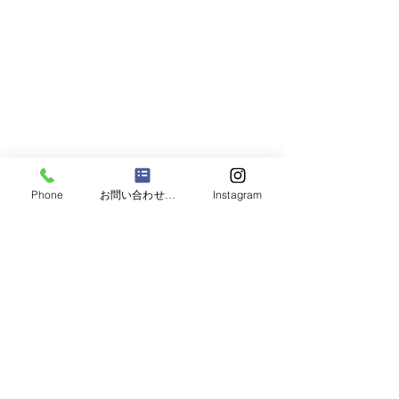
Phone
お問い合わせフォーム
Instagram
コメント
臨時休業のお知らせ
コメントを追加…
TDYグリーンリ
ール2025 【
ただきました